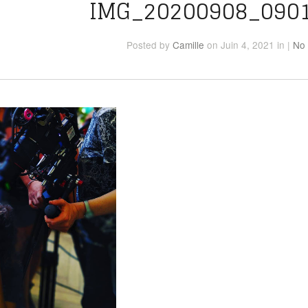
IMG_20200908_090
Posted
by
Camille
on Juin 4, 2021
in
|
No