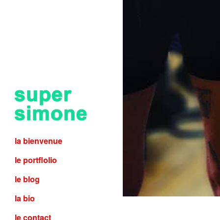
la bienvenue
le portflolio
le blog
la bio
le contact