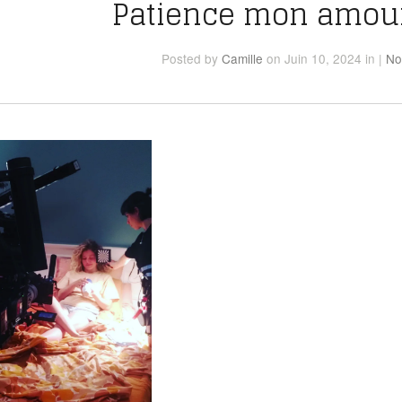
Patience mon amour
Posted
by
Camille
on Juin 10, 2024
in
|
No